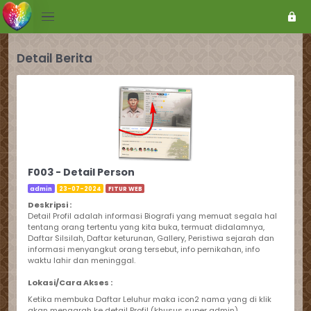
Detail Berita
F003 - Detail Person
admin
23-07-2024
FITUR WEB
Deskripsi :
Detail Profil adalah informasi Biografi yang memuat segala hal
tentang orang tertentu yang kita buka, termuat didalamnya,
Daftar Silsilah, Daftar keturunan, Gallery, Peristiwa sejarah dan
informasi menyangkut orang tersebut, info pernikahan, info
waktu lahir dan meninggal.
Lokasi/Cara Akses :
Ketika membuka Daftar Leluhur maka icon2 nama yang di klik
akan mengarah ke detail Profil (khusus super admin)