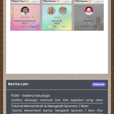
Berita Lain
Semua
F008 - Gallery Keluarga
Galllery keluarga memuat foto foto kegiatan yang akan
menambah akrab jalinan silaturahmi keluarga sekaligus
Tutorial Menambah & Mengedit Sponsor / Iklan
sebagai memory yang tak bisa dilupakan Gallery diklasisikasi
Tutorial Menambah &amp; Mengedit Sponsor / Iklan Fitur