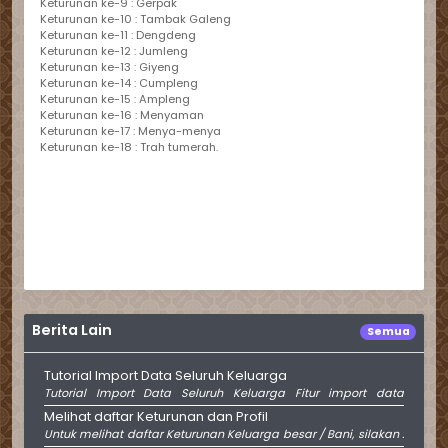
Keturunan ke-9 : Gerpak
Keturunan ke-10 : Tambak Galeng
Keturunan ke-11 : Dengdeng
Keturunan ke-12 : Jumleng
Keturunan ke-13 : Giyeng
Keturunan ke-14 : Cumpleng
Keturunan ke-15 : Ampleng
Keturunan ke-16 : Menyaman
Keturunan ke-17 : Menya-menya
Keturunan ke-18 : Trah tumerah.
Berita Lain
Semua
Tutorial Import Data Seluruh Keluarga
Tutorial Import Data Seluruh Keluarga Fitur import data
digunakan untuk mempermudah proses input anggota
Melihat daftar Keturunan dan Profil
keluarga dalam jumlah banyak melalui file Excel. Dengan
Untuk melihat daftar Keturunan Keluarga besar / Bani, silakan :